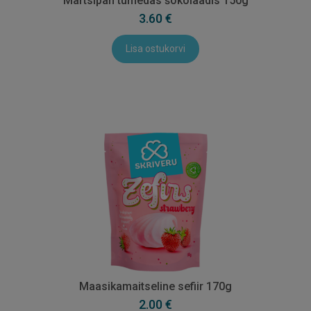
Martsipan tumedas šokolaadis 150g
3.60 €
Lisa ostukorvi
Maasikamaitseline sefiir 170g
2.00 €