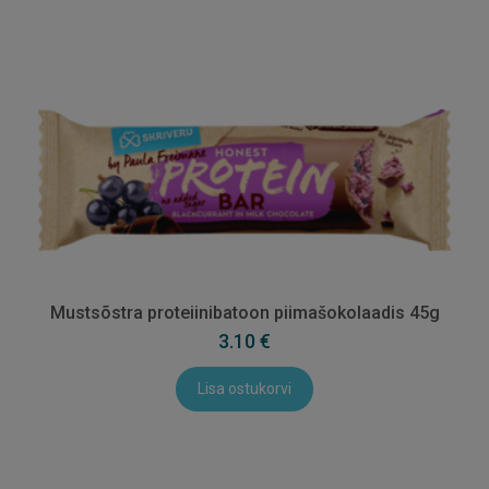
Mustsõstra proteiinibatoon piimašokolaadis 45g
3.10 €
Lisa ostukorvi