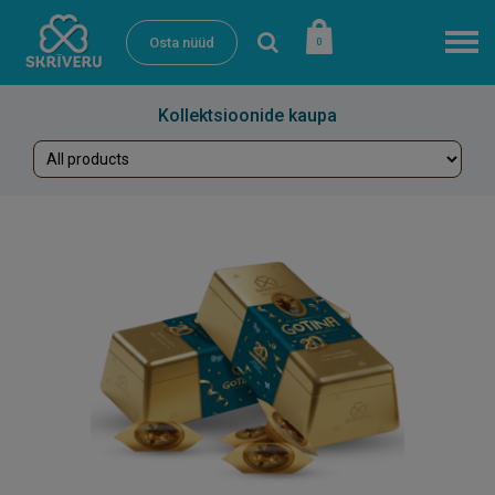
Osta nüüd
0
Kollektsioonide kaupa