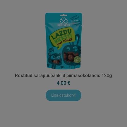
Röstitud sarapuupähklid piimašokolaadis 120g
4.00 €
Lisa ostukorvi