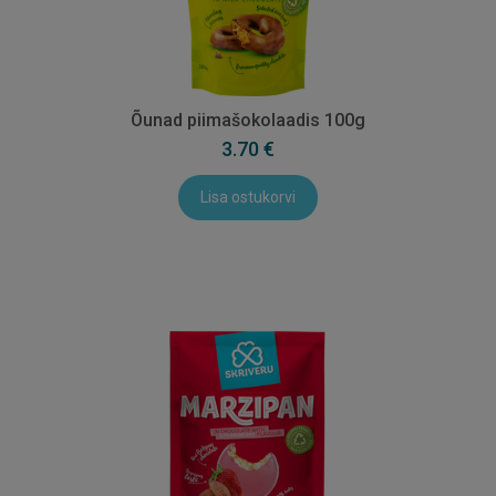
Õunad piimašokolaadis 100g
3.70 €
Lisa ostukorvi