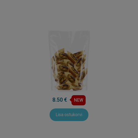
8.50 €
NEW
Lisa ostukorvi