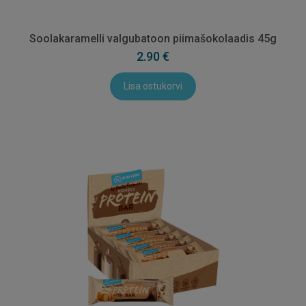
Soolakaramelli valgubatoon piimašokolaadis 45g
2.90 €
Lisa ostukorvi