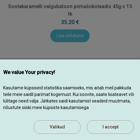
Soolakaramelli valgubatoon piimašokolaadis 45g x 15
tk
35.20 €
Lisa ostukorvi
We value Your privacy!
Kasutame küpsiseid statistika saamiseks, mis aitab meil pakkuda
teile meie saidil parimat kogemust. Kui soovite, saate lisateavet või
lülitage need välja. Jätkates saidi kasutamist seadeid muutmata,
nõustute siiski meie küpsiste kasutamisega