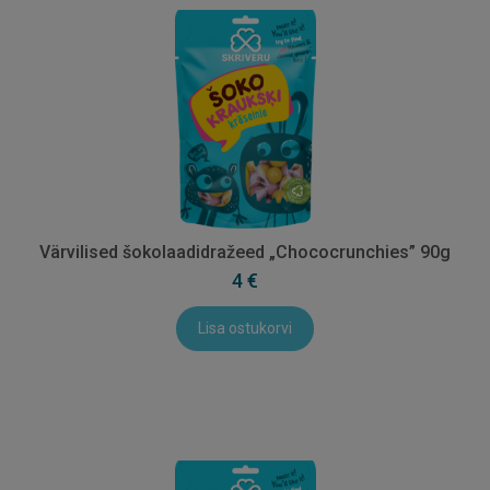
Värvilised šokolaadidražeed „Chococrunchies” 90g
4 €
Lisa ostukorvi