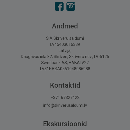
Andmed
SIA Skrīveru saldumi
LV45403016339
Latvija,
Daugavas iela 82, Skrīveri, Skrīveru nov., LV-5125
Swedbank AS, HABALV22
LV81HABA0551048086988
Kontaktid
+371 67327422
info@skriverusaldumi.lv
Ekskursioonid