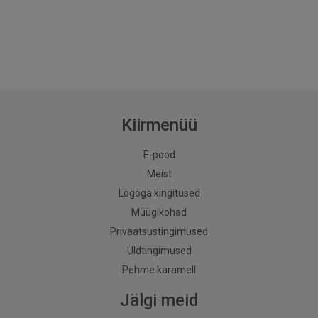
Kiirmenüü
E-pood
Meist
Logoga kingitused
Müügikohad
Privaatsustingimused
Üldtingimused
Pehme karamell
Jälgi meid