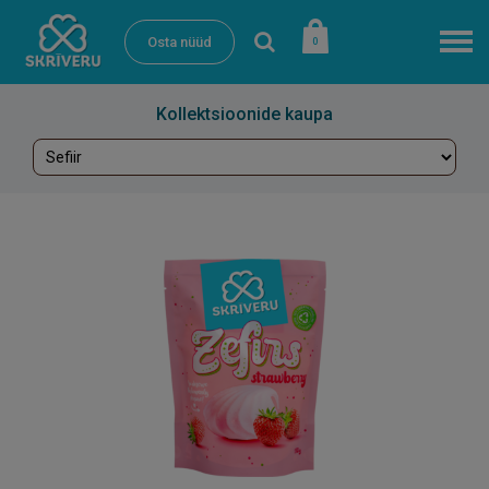
Osta nüüd
0
Kollektsioonide kaupa