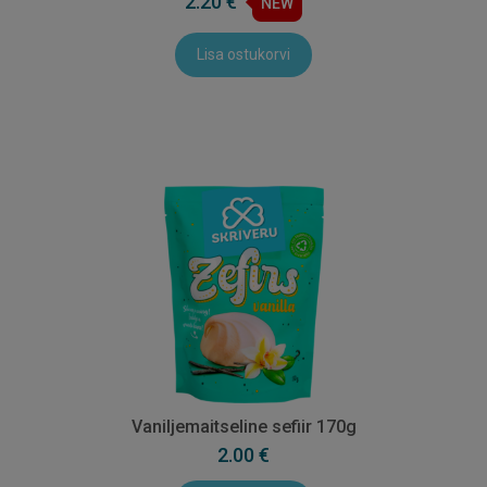
2.20 €
NEW
Lisa ostukorvi
Vaniljemaitseline sefiir 170g
2.00 €