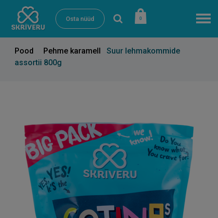
Osta nüüd
0
Pood
Pehme karamell
Suur lehmakommide
assortii 800g