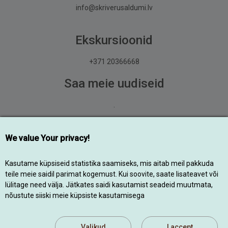
info@skriverusaldumi.lv
Ekskursioonid
+371 20366668
Saa meie uudiseid
.
Liitu
We value Your privacy!
© 2014-2026 Kõik õigused kaitstud
Kasutame küpsiseid statistika saamiseks, mis aitab meil pakkuda
teile meie saidil parimat kogemust. Kui soovite, saate lisateavet või
lülitage need välja. Jätkates saidi kasutamist seadeid muutmata,
Designed by
nõustute siiski meie küpsiste kasutamisega
Powered by