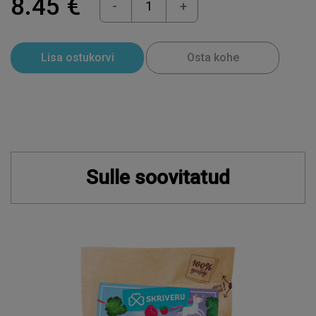
8.45 €
-
+
Lisa ostukorvi
Osta kohe
Sulle soovitatud