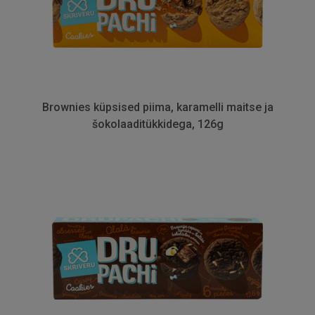
Brownies küpsised piima, karamelli maitse ja
šokolaaditükkidega, 126g