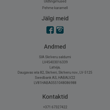
Üldtingimused
Pehme karamell
Jälgi meid
Andmed
SIA Skrīveru saldumi
LV45403016339
Latvija,
Daugavas iela 82, Skrīveri, Skrīveru nov., LV-5125
Swedbank AS, HABALV22
LV81HABA0551048086988
Kontaktid
+371 67327422