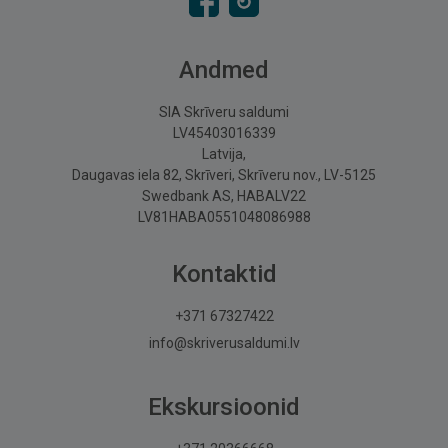
Andmed
SIA Skrīveru saldumi
LV45403016339
Latvija,
Daugavas iela 82, Skrīveri, Skrīveru nov., LV-5125
Swedbank AS, HABALV22
LV81HABA0551048086988
Kontaktid
+371 67327422
info@skriverusaldumi.lv
Ekskursioonid