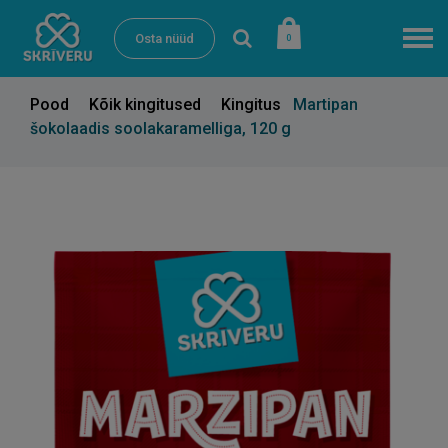
Osta nüüd
0
Pood
Kõik kingitused
Kingitus
Martipan
šokolaadis soolakaramelliga, 120 g