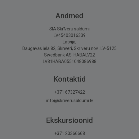
Andmed
SIA Skrīveru saldumi
LV45403016339
Latvija,
Daugavas iela 82, Skrīveri, Skrīveru nov., LV-5125
Swedbank AS, HABALV22
LV81HABA0551048086988
Kontaktid
+371 67327422
info@skriverusaldumi.lv
Ekskursioonid
+371 20366668