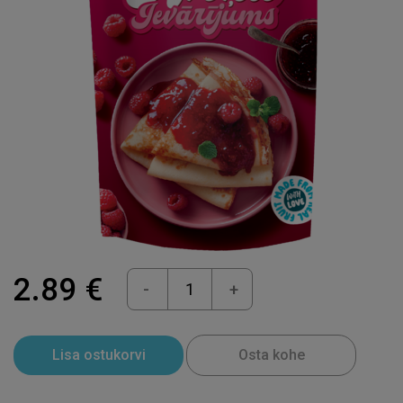
2.89 €
-
+
Lisa ostukorvi
Osta kohe