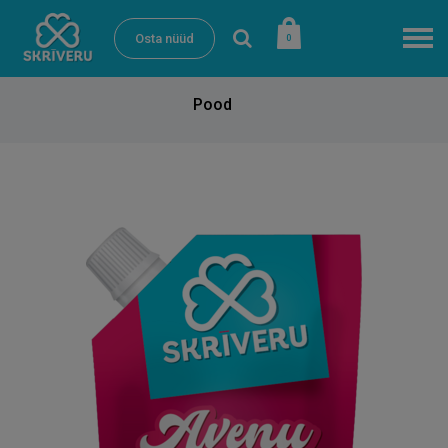
Osta nüüd
0
Pood