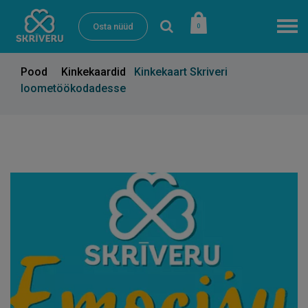
Osta nüüd
0
Pood
Kinkekaardid
Kinkekaart Skriveri
loometöökodadesse