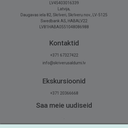
LV45403016339
Latvija,
Daugavas iela 82, Skrīveri, Skrīveru nov., LV-5125
Swedbank AS, HABALV22
LV81HABA0551048086988
Kontaktid
+371 67327422
info@skriverusaldumi.lv
Ekskursioonid
+371 20366668
Saa meie uudiseid
.