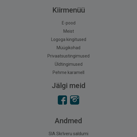
Kiirmenüü
E-pood
Meist
Logoga kingitused
Müügikohad
Privaatsustingimused
Üldtingimused
Pehme karamell
Jälgi meid
Andmed
SIA Skrīveru saldumi