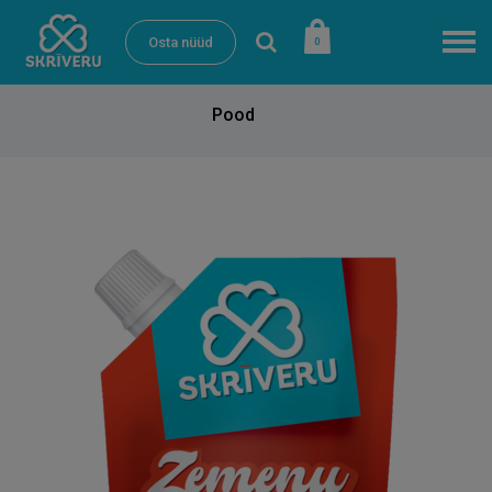
Osta nüüd
0
Pood