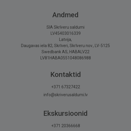
Andmed
SIA Skrīveru saldumi
LV45403016339
Latvija,
Daugavas iela 82, Skrīveri, Skrīveru nov., LV-5125
Swedbank AS, HABALV22
LV81HABA0551048086988
Kontaktid
+371 67327422
info@skriverusaldumi.lv
Ekskursioonid
+371 20366668