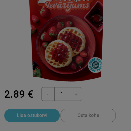
2.89 €
-
+
Lisa ostukorvi
Osta kohe