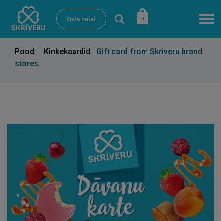
Osta nüüd
0
Pood
Kinkekaardid
Gift card from Skriveru brand
stores