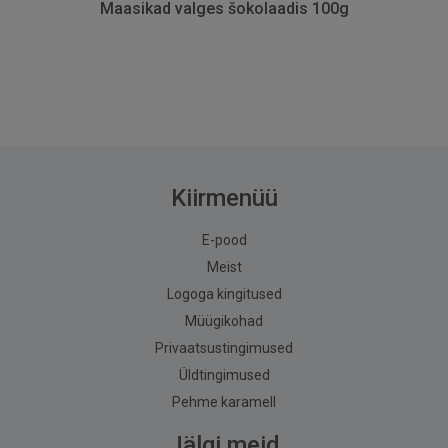
Maasikad valges šokolaadis 100g
Kiirmenüü
E-pood
Meist
Logoga kingitused
Müügikohad
Privaatsustingimused
Üldtingimused
Pehme karamell
Jälgi meid