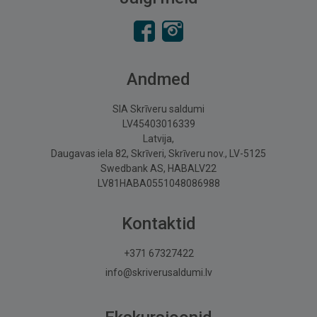
Andmed
SIA Skrīveru saldumi
LV45403016339
Latvija,
Daugavas iela 82, Skrīveri, Skrīveru nov., LV-5125
Swedbank AS, HABALV22
LV81HABA0551048086988
Kontaktid
+371 67327422
info@skriverusaldumi.lv