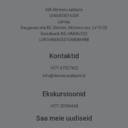
SIA Skrīveru saldumi
LV45403016339
Latvija,
Daugavas iela 82, Skrīveri, Skrīveru nov., LV-5125
Swedbank AS, HABALV22
LV81HABA0551048086988
Kontaktid
+371 67327422
info@skriverusaldumi.lv
Ekskursioonid
+371 20366668
Saa meie uudiseid