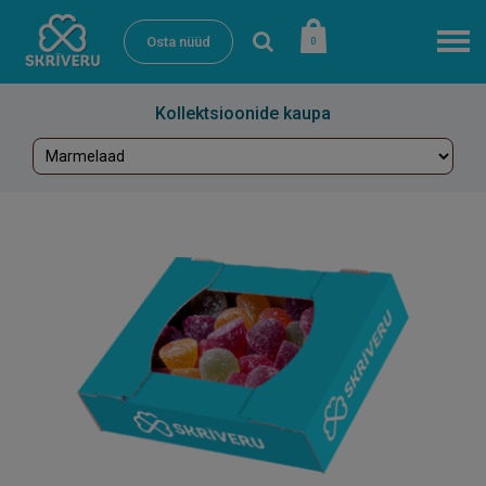
Osta nüüd
0
Kollektsioonide kaupa