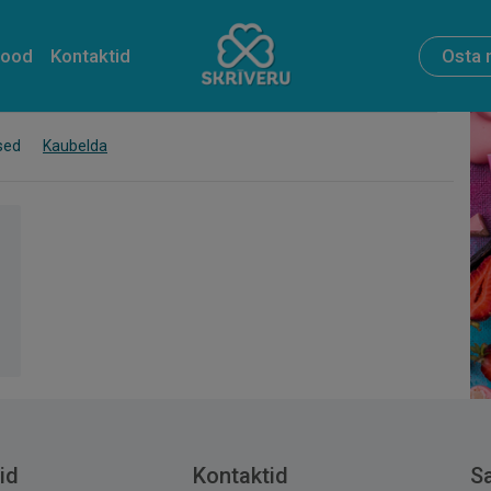
pood
Kontaktid
Osta 
sed
Kaubelda
id
Kontaktid
S