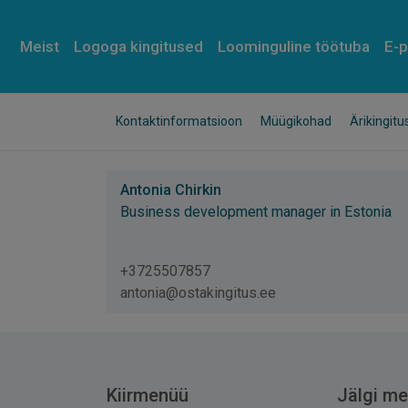
Meist
L
o
g
o
g
a
k
i
n
g
i
t
u
s
e
d
Loominguline töötuba
E-
Kontaktinformatsioon
Müügikohad
Ärikingitu
Antonia Chirkin
Business development manager in Estonia
+3725507857
antonia@ostakingitus.ee
Kiirmenüü
Jälgi me