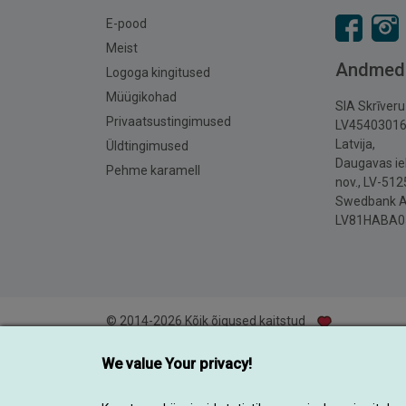
E-pood
Meist
Andmed
Logoga kingitused
Müügikohad
SIA Skrīver
Privaatsustingimused
LV4540301
Latvija,
Üldtingimused
Daugavas iel
Pehme karamell
nov., LV-512
Swedbank 
LV81HABA0
© 2014-2026 Kõik õigused kaitstud
We value Your privacy!