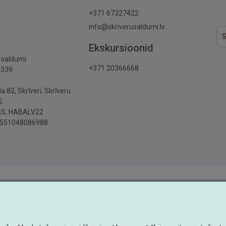
+371 67327422
.
info@skriverusaldumi.lv
Ekskursioonid
u saldumi
+371 20366668
6339
a 82, Skrīveri, Skrīveru
5
AS, HABALV22
551048086988