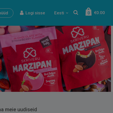
€0.00
nüüd
Logi sisse
Eesti
0
aa meie uudiseid