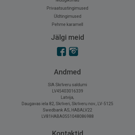
Müügikohad
Privaatsustingimused
Üldtingimused
Pehme karamell
Jälgi meid
Andmed
SIA Skrīveru saldumi
LV45403016339
Latvija,
Daugavas iela 82, Skrīveri, Skrīveru nov., LV-5125
Swedbank AS, HABALV22
LV81HABA0551048086988
Kontaktid