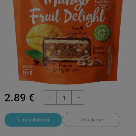
2.89 €
-
+
Lisa ostukorvi
Osta kohe