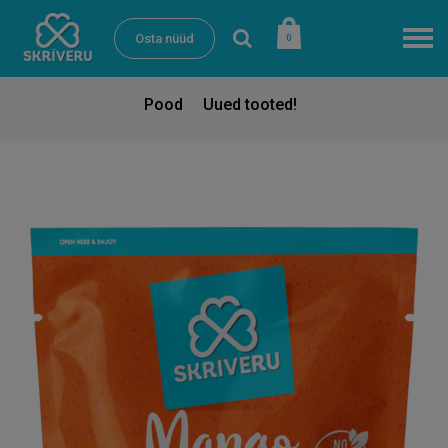
Osta nüüd
0
Pood
Uued tooted!