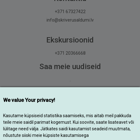
+371 67327422
info@skriverusaldumi.lv
Ekskursioonid
+371 20366668
Saa meie uudiseid
.
Liitu
We value Your privacy!
© 2014-2026 Kõik õigused kaitstud
Kasutame küpsiseid statistika saamiseks, mis aitab meil pakkuda
teile meie saidil parimat kogemust. Kui soovite, saate lisateavet või
lülitage need välja. Jätkates saidi kasutamist seadeid muutmata,
Designed by
nõustute siiski meie küpsiste kasutamisega