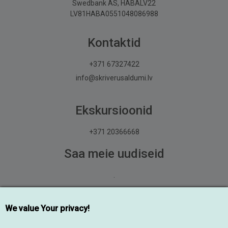
Swedbank AS, HABALV22
LV81HABA0551048086988
Kontaktid
+371 67327422
info@skriverusaldumi.lv
Ekskursioonid
+371 20366668
Saa meie uudiseid
.
Liitu
We value Your privacy!