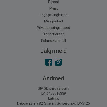
E-pood
Meist
Logoga kingitused
Müügikohad
Privaatsustingimused
Üldtingimused
Pehme karamell
Jälgi meid
Andmed
SIA Skrīveru saldumi
LV45403016339
Latvija,
Daugavas iela 82, Skrīveri, Skrīveru nov., LV-5125