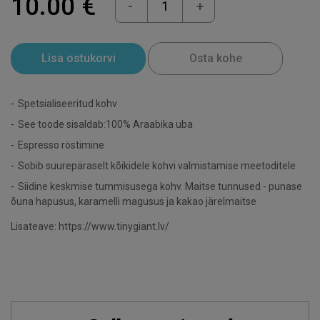
10.00 €
-
+
Lisa ostukorvi
Osta kohe
Spetsialiseeritud kohv
See toode sisaldab:100% Araabika uba
Espresso röstimine
Sobib suurepäraselt kõikidele kohvi valmistamise meetoditele
Siidine keskmise tummisusega kohv. Maitse tunnused - punase
õuna hapusus, karamelli magusus ja kakao järelmaitse
Lisateave: https://www.tinygiant.lv/