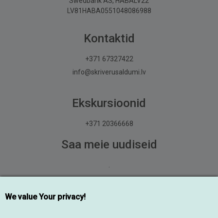
Swedbank AS, HABALV22
LV81HABA0551048086988
Kontaktid
+371 67327422
info@skriverusaldumi.lv
Ekskursioonid
+371 20366668
Saa meie uudiseid
.
Liitu
We value Your privacy!