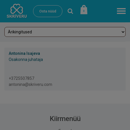
Osta nüüd
0
Antonina Isajeva
Osakonna juhataja
+3725507857
antonina@skriveru.com
Kiirmenüü