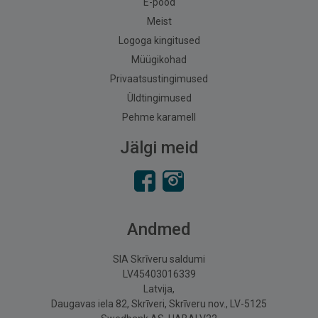
E-pood
Meist
Logoga kingitused
Müügikohad
Privaatsustingimused
Üldtingimused
Pehme karamell
Jälgi meid
Andmed
SIA Skrīveru saldumi
LV45403016339
Latvija,
Daugavas iela 82, Skrīveri, Skrīveru nov., LV-5125