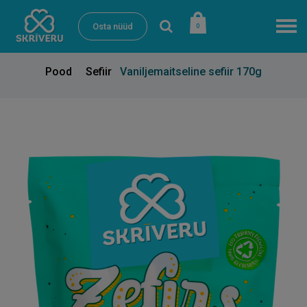
Osta nüüd
0
Pood
Sefiir
Vaniljemaitseline sefiir 170g