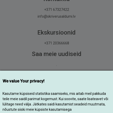
+371 67327422
info@skriverusaldumi.lv
Ekskursioonid
+371 20366668
Saa meie uudiseid
.
Liitu
We value Your privacy!
© 2014-2026 Kõik õigused kaitstud
Kasutame küpsiseid statistika saamiseks, mis aitab meil pakkuda
teile meie saidil parimat kogemust. Kui soovite, saate lisateavet või
lülitage need välja. Jätkates saidi kasutamist seadeid muutmata,
Designed by
nõustute siiski meie küpsiste kasutamisega