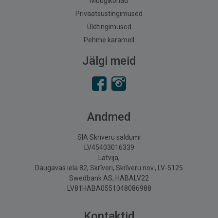
Müügikohad
Privaatsustingimused
Üldtingimused
Pehme karamell
Jälgi meid
Andmed
SIA Skrīveru saldumi
LV45403016339
Latvija,
Daugavas iela 82, Skrīveri, Skrīveru nov., LV-5125
Swedbank AS, HABALV22
LV81HABA0551048086988
Kontaktid