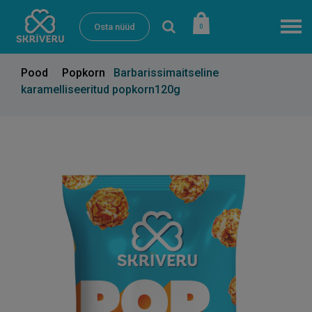
Osta nüüd
0
Pood
Popkorn
Barbarissimaitseline
karamelliseeritud popkorn120g