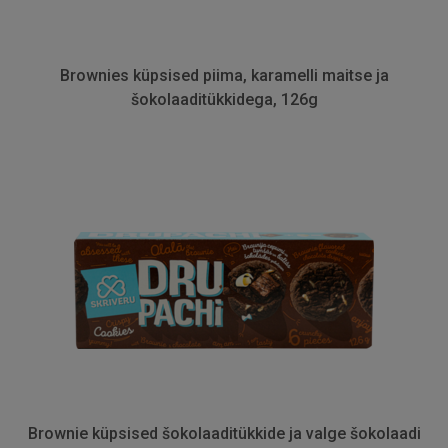
Brownies küpsised piima, karamelli maitse ja
šokolaaditükkidega, 126g
Brownie küpsised šokolaaditükkide ja valge šokolaadi