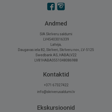
Andmed
SIA Skrīveru saldumi
LV45403016339
Latvija,
Daugavas iela 82, Skrīveri, Skrīveru nov., LV-5125
Swedbank AS, HABALV22
LV81HABA0551048086988
Kontaktid
+371 67327422
info@skriverusaldumi.lv
Ekskursioonid