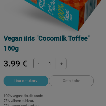
Vegan iiris "Cocomilk Toffee"
160g
3.99 €
-
+
Lisa ostukorvi
Osta kohe
100% vegansõbralik toode;
73% vähem suhkrut;
72% vegan kookospiima;