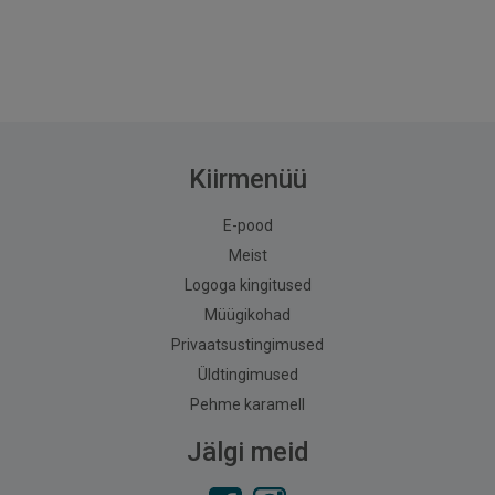
Kiirmenüü
E-pood
Meist
Logoga kingitused
Müügikohad
Privaatsustingimused
Üldtingimused
Pehme karamell
Jälgi meid