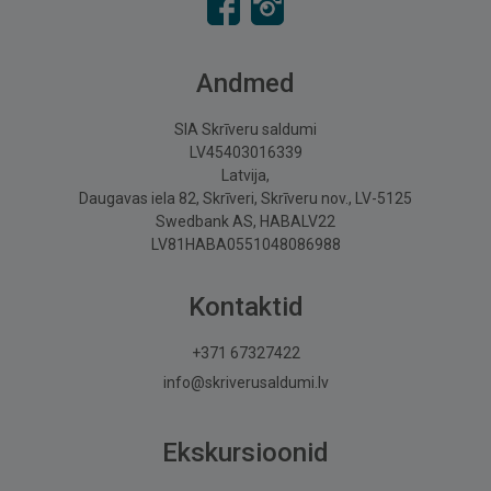
Andmed
SIA Skrīveru saldumi
LV45403016339
Latvija,
Daugavas iela 82, Skrīveri, Skrīveru nov., LV-5125
Swedbank AS, HABALV22
LV81HABA0551048086988
Kontaktid
+371 67327422
info@skriverusaldumi.lv
Ekskursioonid