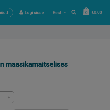
€0.00
nüüd
Logi sisse
Eesti
0
n maasikamaitselises
+