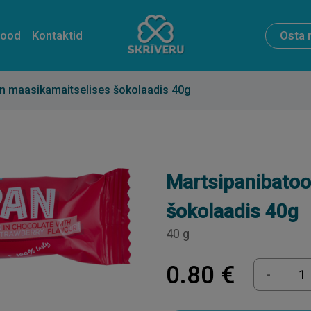
pood
Kontaktid
Osta 
 maasikamaitselises šokolaadis 40g
Martsipanibatoo
šokolaadis 40g
40 g
0.80 €
-