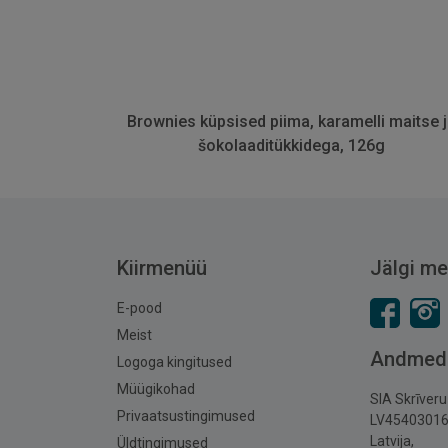
Brownies küpsised piima, karamelli maitse 
šokolaaditükkidega, 126g
Kiirmenüü
Jälgi me
E-pood
Meist
Andmed
Logoga kingitused
Müügikohad
SIA Skrīver
Privaatsustingimused
LV4540301
Latvija,
Üldtingimused