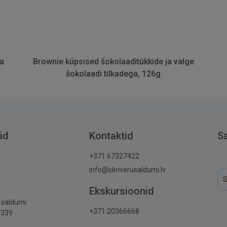
ja
Brownie küpsised šokolaaditükkide ja valge
šokolaadi tilkadega, 126g
id
Kontaktid
S
+371 67327422
.
info@skriverusaldumi.lv
Ekskursioonid
u saldumi
+371 20366668
6339