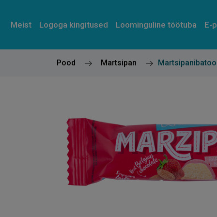
Meist
L
o
g
o
g
a
k
i
n
g
i
t
u
s
e
d
Loominguline töötuba
E-
Pood
Martsipan
Martsipanibatoon