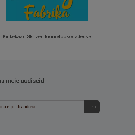
Kinkekaart Skriveri loometöökodadesse
aa meie uudiseid
Liitu