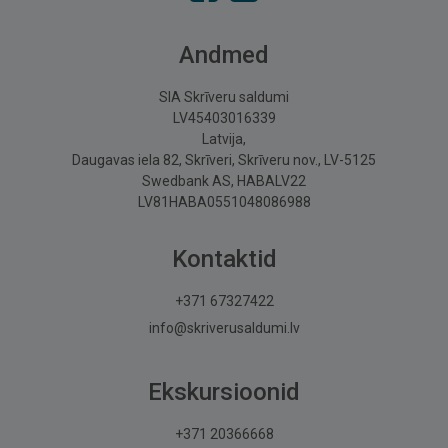
Andmed
SIA Skrīveru saldumi
LV45403016339
Latvija,
Daugavas iela 82, Skrīveri, Skrīveru nov., LV-5125
Swedbank AS, HABALV22
LV81HABA0551048086988
Kontaktid
+371 67327422
info@skriverusaldumi.lv
Ekskursioonid
+371 20366668