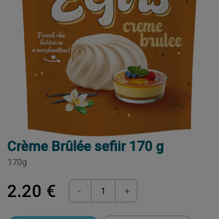
Crème Brûlée sefiir 170 g
170g
2.20 €
-
+