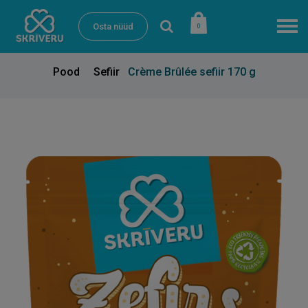
Osta nüüd
0
Pood
Sefiir
Crème Brûlée sefiir 170 g