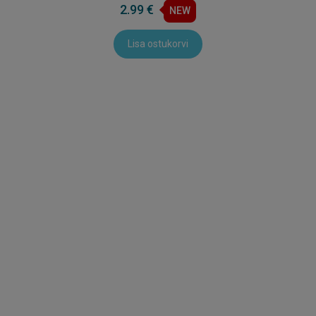
2.99 €
NEW
Lisa ostukorvi