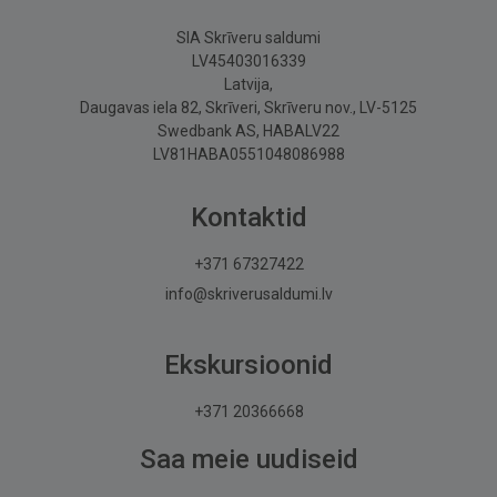
SIA Skrīveru saldumi
LV45403016339
Latvija,
Daugavas iela 82, Skrīveri, Skrīveru nov., LV-5125
Swedbank AS, HABALV22
LV81HABA0551048086988
Kontaktid
+371 67327422
info@skriverusaldumi.lv
Ekskursioonid
+371 20366668
Saa meie uudiseid