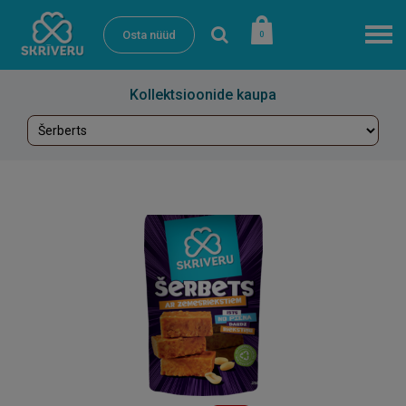
Osta nüüd
0
Kollektsioonide kaupa