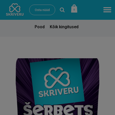
Osta nüüd
0
Pood
Kõik kingitused