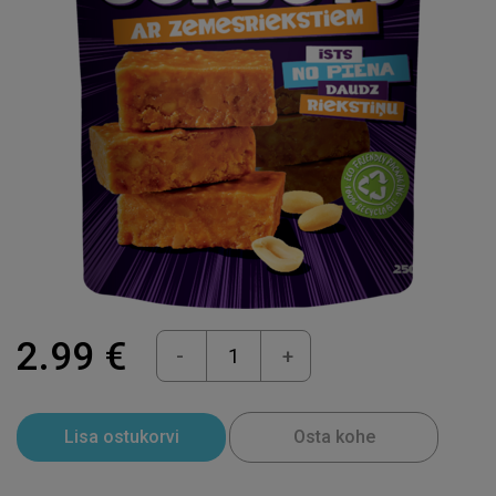
2.99 €
-
+
Lisa ostukorvi
Osta kohe