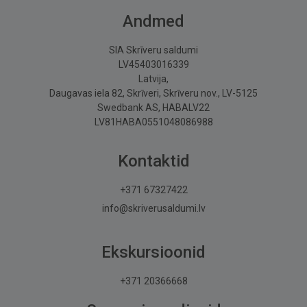
Andmed
SIA Skrīveru saldumi
LV45403016339
Latvija,
Daugavas iela 82, Skrīveri, Skrīveru nov., LV-5125
Swedbank AS, HABALV22
LV81HABA0551048086988
Kontaktid
+371 67327422
info@skriverusaldumi.lv
Ekskursioonid
+371 20366668