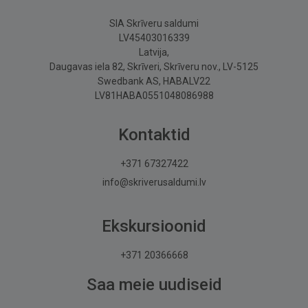
SIA Skrīveru saldumi
LV45403016339
Latvija,
Daugavas iela 82, Skrīveri, Skrīveru nov., LV-5125
Swedbank AS, HABALV22
LV81HABA0551048086988
Kontaktid
+371 67327422
info@skriverusaldumi.lv
Ekskursioonid
+371 20366668
Saa meie uudiseid