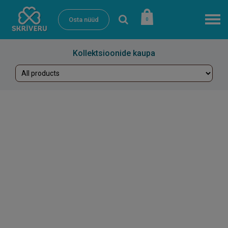
Osta nüüd
0
Kollektsioonide kaupa