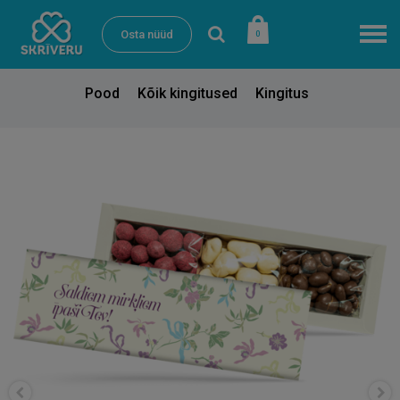
Osta nüüd
0
Pood
Kõik kingitused
Kingitus