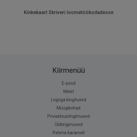
Kinkekaart Skriveri loometöökodadesse
Kiirmenüü
E-pood
Meist
Logoga kingitused
Müügikohad
Privaatsustingimused
Üldtingimused
Pehme karamell