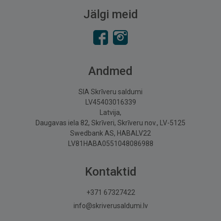
Jälgi meid
Andmed
SIA Skrīveru saldumi
LV45403016339
Latvija,
Daugavas iela 82, Skrīveri, Skrīveru nov., LV-5125
Swedbank AS, HABALV22
LV81HABA0551048086988
Kontaktid
+371 67327422
info@skriverusaldumi.lv