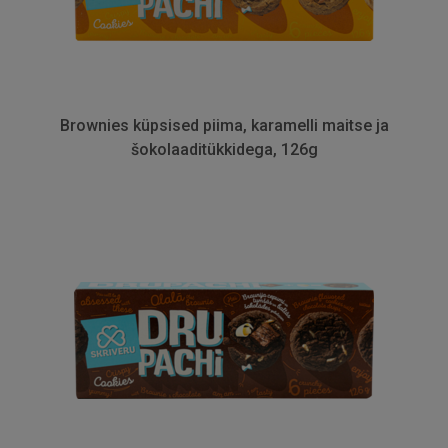
Brownies küpsised piima, karamelli maitse ja
šokolaaditükkidega, 126g