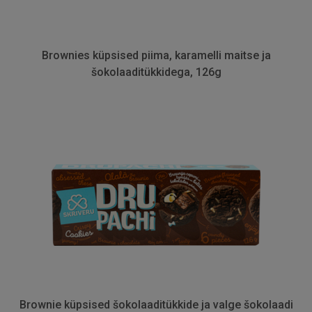
Brownies küpsised piima, karamelli maitse ja
šokolaaditükkidega, 126g
Brownie küpsised šokolaaditükkide ja valge šokolaadi