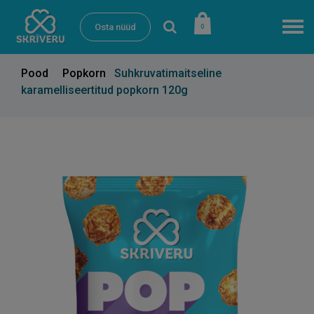
Osta nüüd
0
Pood
Popkorn
Suhkruvatimaitseline
karamelliseertitud popkorn 120g