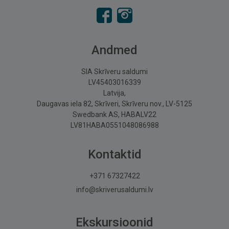
Andmed
SIA Skrīveru saldumi
LV45403016339
Latvija,
Daugavas iela 82, Skrīveri, Skrīveru nov., LV-5125
Swedbank AS, HABALV22
LV81HABA0551048086988
Kontaktid
+371 67327422
info@skriverusaldumi.lv
Ekskursioonid