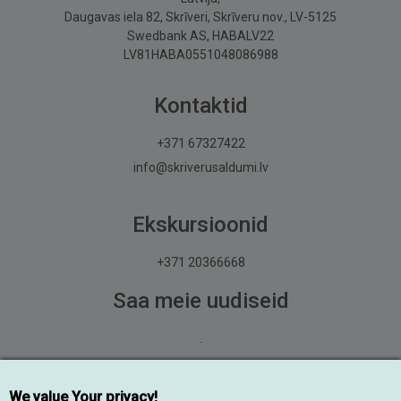
Daugavas iela 82, Skrīveri, Skrīveru nov., LV-5125
Swedbank AS, HABALV22
LV81HABA0551048086988
Kontaktid
+371 67327422
info@skriverusaldumi.lv
Ekskursioonid
+371 20366668
Saa meie uudiseid
.
Liitu
We value Your privacy!