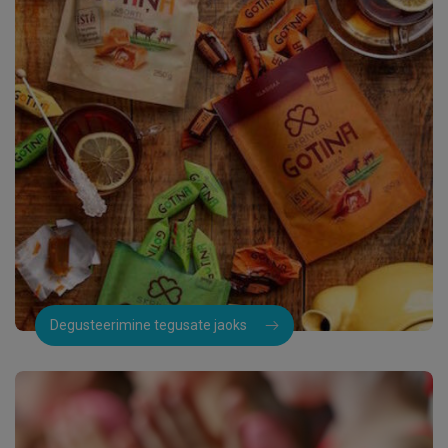
Degusteerimine tegusate jaoks