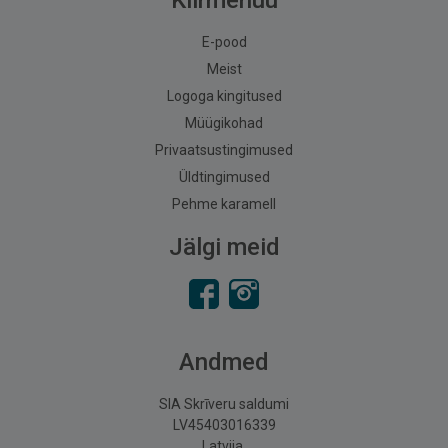
Kiirmenüü
E-pood
Meist
Logoga kingitused
Müügikohad
Privaatsustingimused
Üldtingimused
Pehme karamell
Jälgi meid
Andmed
SIA Skrīveru saldumi
LV45403016339
Latvija,