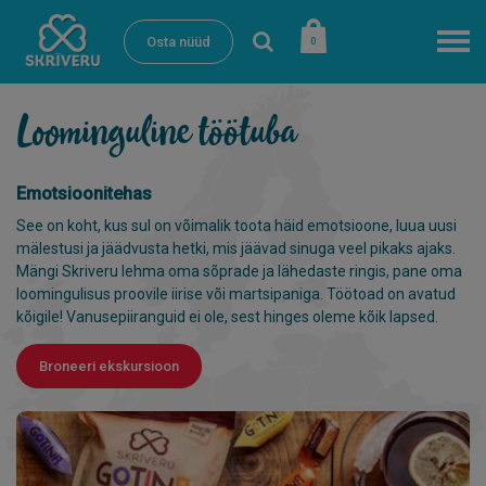
Osta nüüd
0
Loominguline töötuba
Emotsioonitehas
See on koht, kus sul on võimalik toota häid emotsioone, luua uusi
mälestusi ja jäädvusta hetki, mis jäävad sinuga veel pikaks ajaks.
Mängi Skriveru lehma oma sõprade ja lähedaste ringis, pane oma
loomingulisus proovile iirise või martsipaniga. Töötoad on avatud
kõigile! Vanusepiiranguid ei ole, sest hinges oleme kõik lapsed.
Broneeri ekskursioon