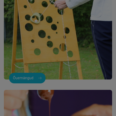
Õuemängud