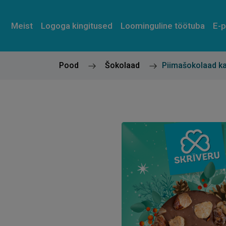
Meist
L
o
g
o
g
a
k
i
n
g
i
t
u
s
e
d
Loominguline töötuba
E-
Pood
Šokolaad
Piimašokolaad kan