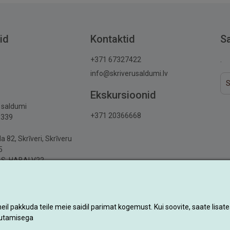
id
Kontaktid
S
+371 67327422
.
info@skriverusaldumi.lv
Ekskursioonid
u saldumi
+371 20366668
6339
a 82, Skrīveri, Skrīveru
5
AS, HABALV22
551048086988
l pakkuda teile meie saidil parimat kogemust. Kui soovite, saate lisatea
sutamisega