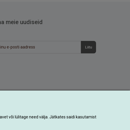
aa meie uudiseid
Liitu
vet või lülitage need välja. Jätkates saidi kasutamist
Designed by
Powered by