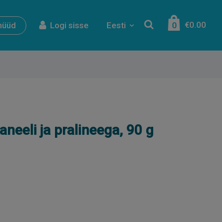
€0.00
nüüd
Logi sisse
Eesti
0
neeli ja pralineega, 90 g