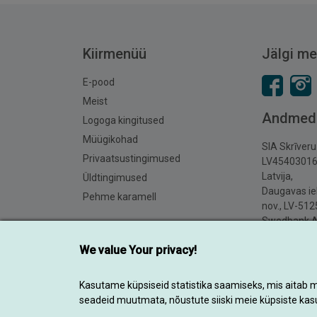
Kiirmenüü
Jälgi me
E-pood
Meist
Andmed
Logoga kingitused
Müügikohad
SIA Skrīver
Privaatsustingimused
LV4540301
Latvija,
Üldtingimused
Daugavas iel
Pehme karamell
nov., LV-512
Swedbank 
LV81HABA0
We value Your privacy!
Kasutame küpsiseid statistika saamiseks, mis aitab mei
seadeid muutmata, nõustute siiski meie küpsiste ka
© 2014-2026 Kõik õigused kaitstud