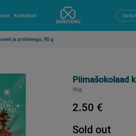
pood
Kontaktid
Osta 
eeli ja pralineega, 90 g
Piimašokolaad ka
90g
2.50 €
Sold out